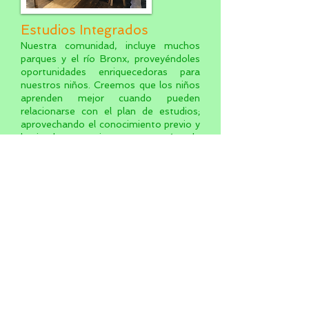
Estudios Integrados
Nuestra comunidad, incluye muchos
parques y el río Bronx, proveyéndoles
oportunidades enriquecedoras para
nuestros niños. Creemos que los niños
aprenden mejor cuando pueden
relacionarse con el plan de estudios;
aprovechando el conocimiento previo y
haciendo conexiones a través de
experiencias relevantes del mundo real.
Los niños pasan una cantidad
significativa de tiempo al aire libre
aprendiendo sobre su entorno natural.
En el jardín de infancia, los niños
aprenden sobre el clima y tienen la
oportunidad de pensar como
científicos mientras pasan tiempo al
aire libre observando el cambio de
estaciones y lo que notan. Consulte
nuestras asociaciones actuales para
ver con quién estamos trabajando en la
comunidad. Si tiene alguna sugerencia,